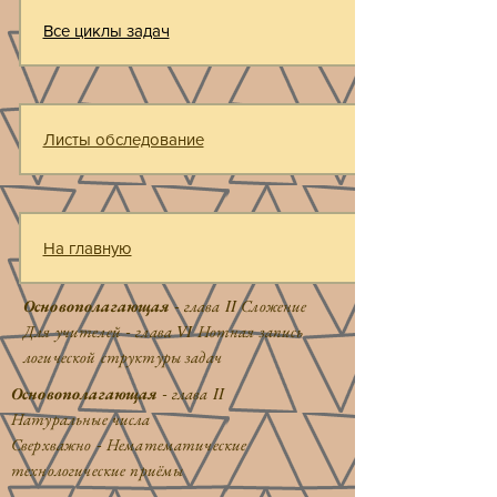
Все циклы задач
Листы обследование
На главную
Основополагающая
- глава II Сложение
Для учителей - глава VI Нотная запись
логической структуры задач
Основополагающая
- глава II
Натуральные числа
Сверхважно - Нематематические
технологические приёмы