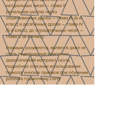
натуральных чисел — глава II
(начальная школа) через
обыкновенные дроби — глава III (6-й
класс) и десятичные дроби — глава IV
(5-й класс), до отрицательных чисел —
глава V (6-й класс).
Главным, разумеется, является даже не
столь подобранный компактно
дидактический материал, сколь
подробное описание использования
технологических приёмов при обучении
ребёнка грамотному счёту.
Предостережение
Технология обеих книг крайне проста в
идейном плане, но требует
неукоснительного соблюдения
для
достижения результата.
Сверхважными для обеих книг