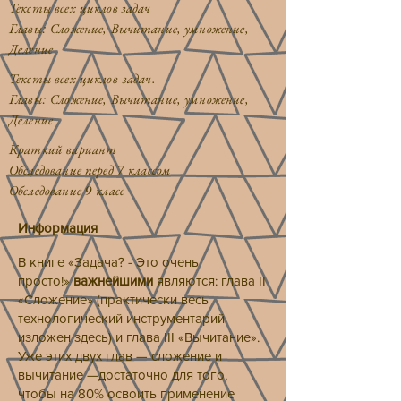
Тексты всех циклов задач
Главы: Сложение, Вычитание, умножение,
Деление
Тексты всех циклов задач.
Главы: Сложение, Вычитание, умножение,
Деление
Краткий вариант
Обследование перед 7 классом
Обследование 9 класс
Информация
В книге «Задача? - Это очень
просто!»
важнейшими
являются: глава II
«Сложение» (практически весь
технологический инструментарий
изложен здесь) и глава III «Вычитание».
Уже этих двух глав — сложение и
вычитание —достаточно для того,
чтобы на 80% освоить применение