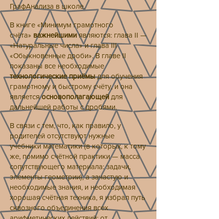
ГрафАнализа в школе.
В книге «Минимум грамотного
счёта»
важнейшими
являются: глава II —
«Натуральные числа» и глава III
«Обыкновенные дроби». В главе II
показаны все необходимые
технологические приёмы
для обучения
грамотному и быстрому счёту, и она
является
основополагающей
для
дальнейшей работы с дробями.
В связи с тем, что, как правило, у
родителей отсутствуют нужные
учебники математики (в которых, к тому
же, помимо счётной практики — масса
сопутствующего материала: задачи,
элементы геометрии), а зачастую и
необходимые знания, и необходимая
хорошая счётная техника, я избрал путь
сквозного объединения всех
арифметических действий: от